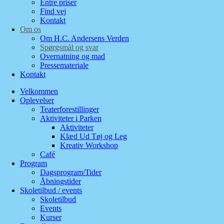
Entre priser
Find vej
Kontakt
Om os
Om H.C. Andersens Verden
Spørgsmål og svar
Overnatning og mad
Pressemateriale
Kontakt
Velkommen
Oplevelser
Teaterforestillinger
Aktiviteter i Parken
Aktiviteter
Klæd Ud Tøj og Leg
Kreativ Workshop
Café
Program
Dagsprogram/Tider
Åbningstider
Skoletilbud / events
Skoletilbud
Events
Kurser