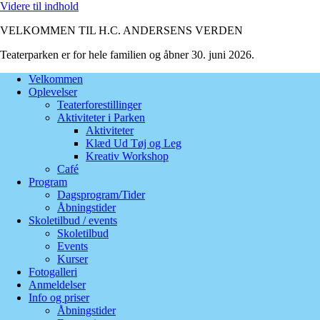
Videre til indhold
VELKOMMEN TIL H.C. ANDERSENS VERDEN
Teaterparken er for hele familien og åbner 30. juni 2026.
Velkommen
Oplevelser
Teaterforestillinger
Aktiviteter i Parken
Aktiviteter
Klæd Ud Tøj og Leg
Kreativ Workshop
Café
Program
Dagsprogram/Tider
Åbningstider
Skoletilbud / events
Skoletilbud
Events
Kurser
Fotogalleri
Anmeldelser
Info og priser
Åbningstider