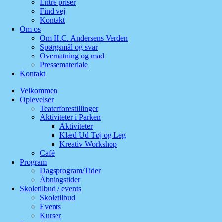
Entre priser
Find vej
Kontakt
Om os
Om H.C. Andersens Verden
Spørgsmål og svar
Overnatning og mad
Pressemateriale
Kontakt
Velkommen
Oplevelser
Teaterforestillinger
Aktiviteter i Parken
Aktiviteter
Klæd Ud Tøj og Leg
Kreativ Workshop
Café
Program
Dagsprogram/Tider
Åbningstider
Skoletilbud / events
Skoletilbud
Events
Kurser