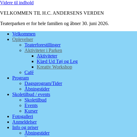
Videre til indhold
VELKOMMEN TIL H.C. ANDERSENS VERDEN
Teaterparken er for hele familien og åbner 30. juni 2026.
Velkommen
Oplevelser
Teaterforestillinger
Aktiviteter i Parken
Aktiviteter
Klæd Ud Tøj og Leg
Kreativ Workshop
Café
Program
Dagsprogram/Tider
Åbningstider
Skoletilbud / events
Skoletilbud
Events
Kurser
Fotogalleri
Anmeldelser
Info og priser
Åbningstider