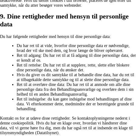
deaktiverede. Hvis du sletter cookies i din browser, placeres de igen efter dit
samtykke, når du atter besøger vores websteder.
9. Dine rettigheder med hensyn til personlige
data
Du har følgende rettigheder med hensyn til dine personlige data:
Du har ret til at vide, hvorfor dine personlige data er nødvendige,
hvad der vil ske med dem, og hvor længe de bliver opbevaret.
Ret til adgang: Du har ret til at få adgang til dine personlige data, der
er kendt af os.
Ret til rettelse: Du har ret til at supplere, rette, slette eller blokere
dine personlige data, når du ønsker det.
Hvis du giver os dit samtykke til at behandle dine data, har du ret til
at tilbagekalde dette samtykke og til at slette dine personlige data.
Ret til at overføre dine data: Du har ret til at anmode om alle dine
personlige data fra den Behandlingsansvarlige og overføre dem i sin
helhed til en anden Behandlingsansvarlig.
Ret til indsigelse: du kan gøre indsigelse mod behandlingen af ​​dine
data. Vi efterkommer dette, medmindre der er berettigede grunde til
behandling.
Kontakt os for at udøve disse rettigheder. Se kontaktoplysningerne nederst i
denne cookiepolitik. Hvis du har en klage over, hvordan vi håndterer dine
data, vil vi gerne høre fra dig, men du har også ret til at indsende en klage til
tilsynsmyndigheden (Datatilsynet).