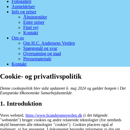
Fotogalleri
Anmeldelser
Info og priser
Åbningstider
Entre priser
Find vej
Kontakt
Om os
Om H.C. Andersens Verden
Spørgsmål og svar
Overnatning og mad
Pressemateriale
Kontakt
Cookie- og privatlivspolitik
Denne cookiepolitik blev sidst opdateret 6. maj 2024 og gælder borgere i Det
Europæiske Økonomiske Samarbejdsområde.
1. Introduktion
Vores websted,
https://www.hcandersensverden.dk
(i det følgende:
"webstedet") bruger cookies og andre relaterede teknologier (for nemheds
skyld benævnes alle teknologier "cookies"). Cookies placeres også af
tredjepart, vi har engageret. I dokumentet herunder informerer vi dig om