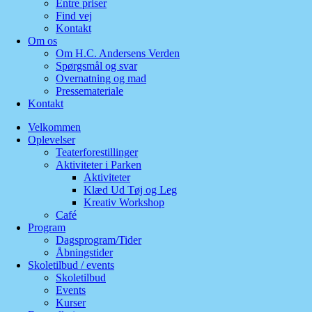
Entre priser
Find vej
Kontakt
Om os
Om H.C. Andersens Verden
Spørgsmål og svar
Overnatning og mad
Pressemateriale
Kontakt
Velkommen
Oplevelser
Teaterforestillinger
Aktiviteter i Parken
Aktiviteter
Klæd Ud Tøj og Leg
Kreativ Workshop
Café
Program
Dagsprogram/Tider
Åbningstider
Skoletilbud / events
Skoletilbud
Events
Kurser