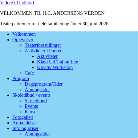
Videre til indhold
VELKOMMEN TIL H.C. ANDERSENS VERDEN
Teaterparken er for hele familien og åbner 30. juni 2026.
Velkommen
Oplevelser
Teaterforestillinger
Aktiviteter i Parken
Aktiviteter
Klæd Ud Tøj og Leg
Kreativ Workshop
Café
Program
Dagsprogram/Tider
Åbningstider
Skoletilbud / events
Skoletilbud
Events
Kurser
Fotogalleri
Anmeldelser
Info og priser
Åbningstider