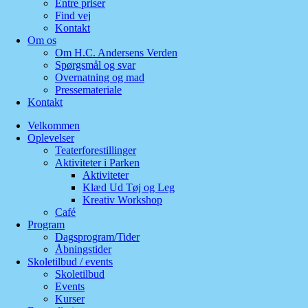
Entre priser
Find vej
Kontakt
Om os
Om H.C. Andersens Verden
Spørgsmål og svar
Overnatning og mad
Pressemateriale
Kontakt
Velkommen
Oplevelser
Teaterforestillinger
Aktiviteter i Parken
Aktiviteter
Klæd Ud Tøj og Leg
Kreativ Workshop
Café
Program
Dagsprogram/Tider
Åbningstider
Skoletilbud / events
Skoletilbud
Events
Kurser