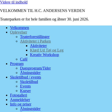
Videre til indhold
VELKOMMEN TIL H.C. ANDERSENS VERDEN
Teaterparken er for hele familien og åbner 30. juni 2026.
Velkommen
Oplevelser
Teaterforestillinger
Aktiviteter i Parken
Aktiviteter
Klæd Ud Tøj og Leg
Kreativ Workshop
Café
Program
Dagsprogram/Tider
Åbningstider
Skoletilbud / events
Skoletilbud
Events
Kurser
Fotogalleri
Anmeldelser
Info og priser
Åbningstider